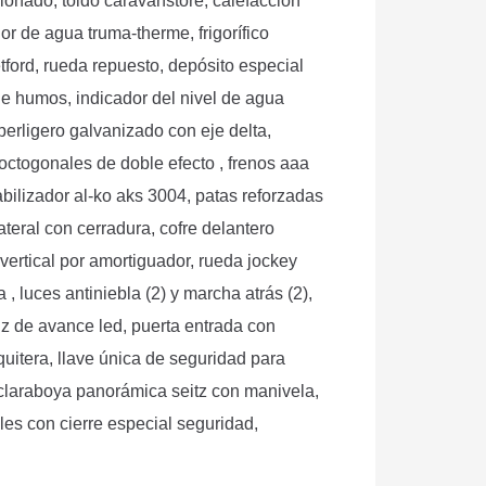
ionado, toldo caravanstore, calefacción
r de agua truma-therme, frigorífico
tford, rueda repuesto, depósito especial
de humos, indicador del nivel de agua
perligero galvanizado con eje delta,
octogonales de doble efecto , frenos aaa
abilizador al-ko aks 3004, patas reforzadas
lateral con cerradura, cofre delantero
vertical por amortiguador, rueda jockey
 , luces antiniebla (2) y marcha atrás (2),
luz de avance led, puerta entrada con
uitera, llave única de seguridad para
 claraboya panorámica seitz con manivela,
les con cierre especial seguridad,