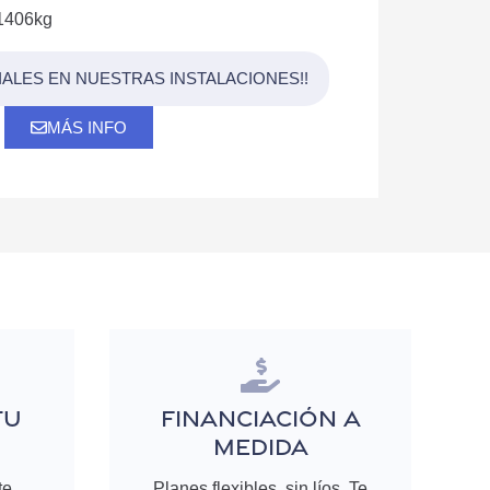
1406kg
IALES EN NUESTRAS INSTALACIONES!!
MÁS INFO
TU
FINANCIACIÓN A
MEDIDA
te
Planes flexibles, sin líos. Te