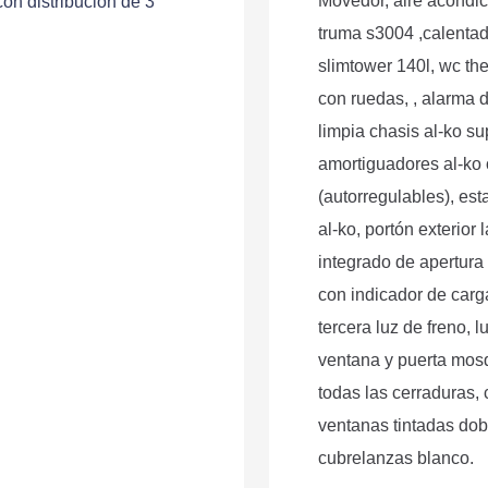
Movedor, aire acondic
on distribución de 3
truma s3004 ,calentado
slimtower 140l, wc the
con ruedas, , alarma 
limpia chasis al-ko su
amortiguadores al-ko 
(autorregulables), est
al-ko, portón exterior 
integrado de apertura 
con indicador de carga
tercera luz de freno, 
ventana y puerta mosq
todas las cerraduras,
ventanas tintadas dob
cubrelanzas blanco.