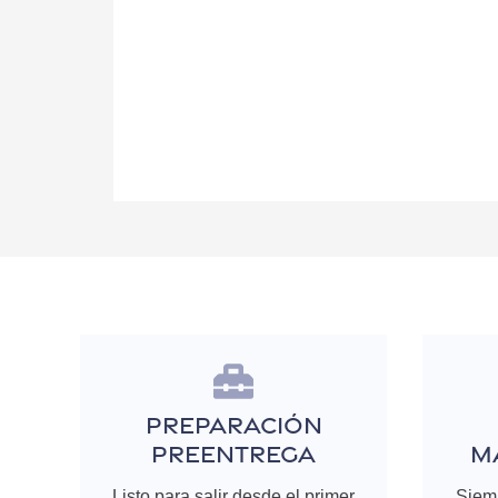
Preparación
Preentrega
M
Listo para salir desde el primer
Siemp